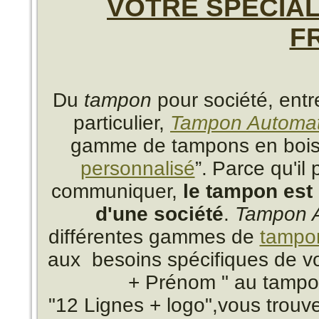
VOTRE SPÉCIA
F
Du
tampon
pour société, ent
particulier,
Tampon Automat
gamme de tampons en bois,
personnalisé
”.
Parce qu'il
communiquer,
le tampon est 
d'une société
.
Tampon 
différentes gammes de
tampo
aux besoins spécifiques de vo
+ Prénom " au tampon
"12 Lignes + logo",vous trou