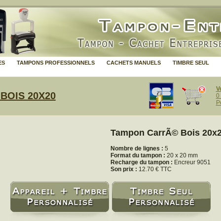
ES
TAMPONS PROFESSIONNELS
CACHETS MANUELS
TIMBRE SEUL
V
BOIS 20X20
0
P
Tampon CarrÃ© Bois 20x
Nombre de lignes :
5
Format du tampon :
20 x 20 mm
Recharge du tampon :
Encreur 9051
Son prix :
12.70 € TTC