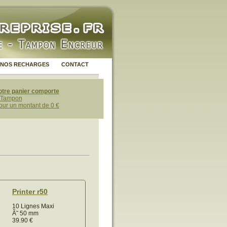
NOS RECHARGES
CONTACT
otre panier comporte
 Tampon
our un montant de 0 €
Printer r50
10 Lignes Maxi
Ã˜ 50 mm
39.90
€