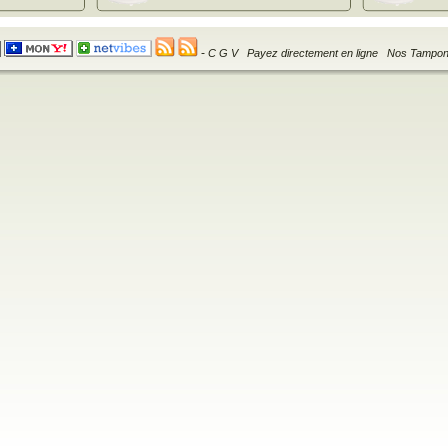
-
C G V
Payez directement en ligne
Nos Tampo