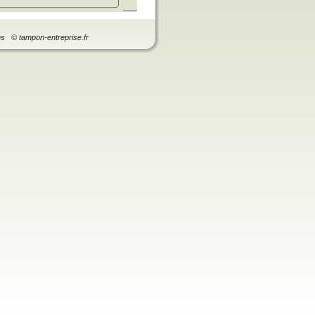
ns
© tampon-entreprise.fr