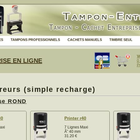
ES
TAMPONS PROFESSIONNELS
CACHETS MANUELS
TIMBRE SEUL
V
ISE EN LIGNE
0
P
eurs (simple recharge)
ise ROND
30
Printer r40
axi
7 Lignes Maxi
Ã˜ 40 mm
31.20
€