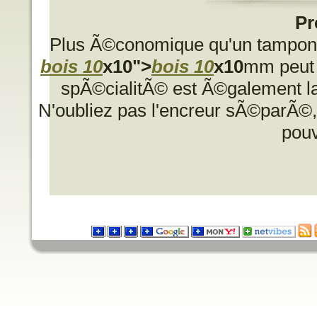
Pr
Plus Ã©conomique qu'un tampon 
bois 10
x10">
bois 10
x10
mm peut 
spÃ©cialitÃ© est Ã©galement la 
N'oubliez pas l'encreur sÃ©parÃ©,
pouvo