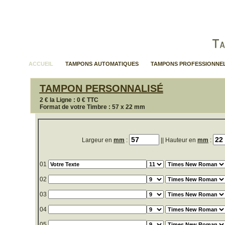
ACCUEIL
TAMPONS AUTOMATIQUES
TAMPONS PROFESSIONNE
TAMPON PERSONNALISÉ
2 € la Ligne : 0 € TTC
Format de votre Timbre : 57 x 22 mm
Largeur en
mm
:
|| Hauteur en
mm
:
01
02
03
04
05