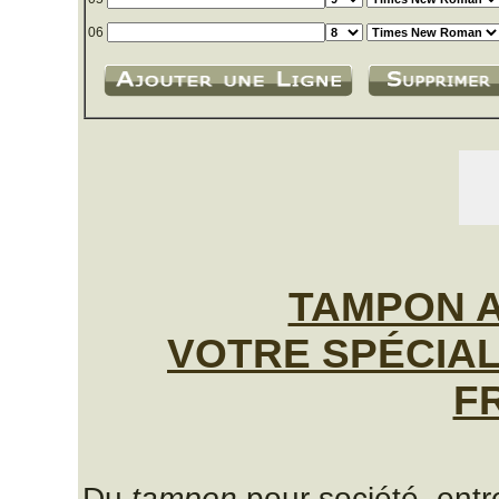
06
TAMPON 
VOTRE SPÉCIA
F
Du
tampon
pour société, ent